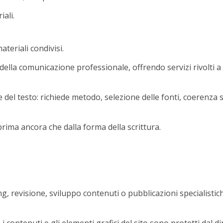
iali.
teriali condivisi.
 e della comunicazione professionale, offrendo servizi rivolti
 del testo: richiede metodo, selezione delle fonti, coerenza s
prima ancora che dalla forma della scrittura.
ing, revisione, sviluppo contenuti o pubblicazioni specialistic
i contenuti e gli elementi grafici del sito sono protetti dal di